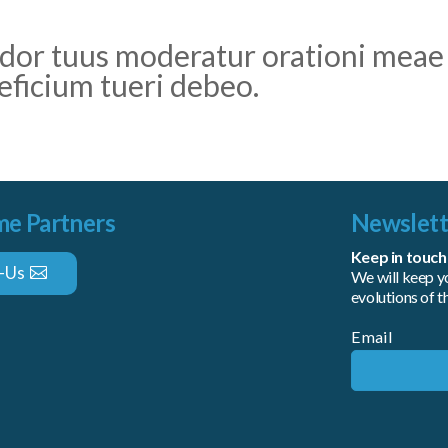
udor tuus moderatur orationi meae
ficium tueri debeo.
e Partners
Newslett
Keep in touch
-Us
We will keep yo
evolutions of 
Email