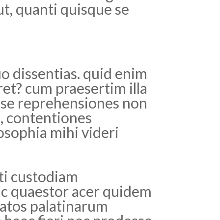
ut, quanti quisque se
uo dissentias. quid enim
et? cum praesertim illa
r se reprehensiones non
e, contentiones
osophia mihi videri
cti custodiam
nc quaestor acer quidem
atos palatinarum