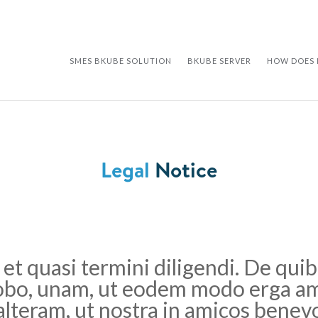
SMES BKUBE SOLUTION
BKUBE SERVER
HOW DOES 
Legal
Notice
s et quasi termini diligendi. De qui
robo, unam, ut eodem modo erga am
alteram, ut nostra in amicos benevo