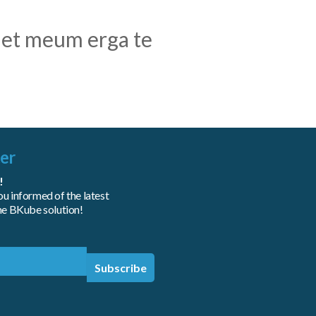
 et meum erga te
er
!
u informed of the latest
the BKube solution!