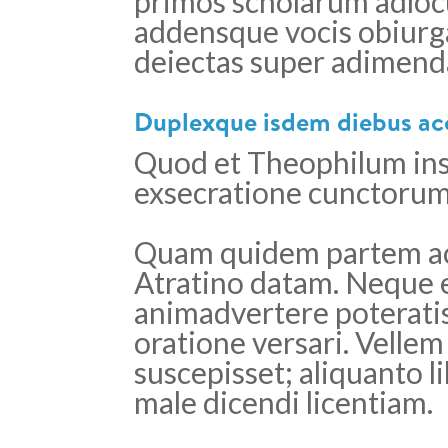
primos scholarum adlocu
addensque vocis obiurga
deiectas super adimenda
Duplexque isdem diebus ac
Quod et Theophilum ins
exsecratione cunctorum,
Quam quidem partem acc
Atratino datam. Neque e
animadvertere poteratis,
oratione versari. Vellem
suscepisset; aliquanto l
male dicendi licentiam.