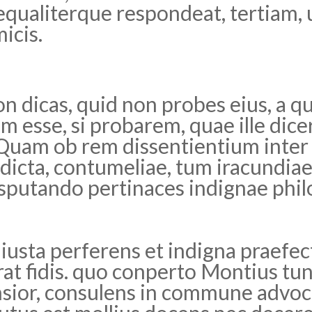
equaliterque respondeat, tertiam, 
micis.
on dicas, quid non probes eius, a q
 esse, si probarem, quae ille dicer
 Quam ob rem dissentientium inte
dicta, contumeliae, tum iracundia
sputando pertinaces indignae phil
niusta perferens et indigna praefe
at fidis. quo conperto Montius tu
nsior, consulens in commune advoc