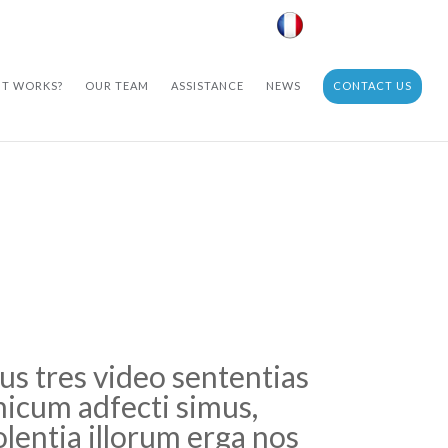
IT WORKS?
OUR TEAM
ASSISTANCE
NEWS
CONTACT US
bus tres video sententias
icum adfecti simus,
lentia illorum erga nos