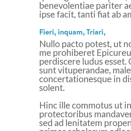
benevolentiae pariter a
ipse facit, tanti fiat ab a
Fieri, inquam, Triari,
Nullo pacto potest, ut n
me prohiberet Epicureum
perdiscere ludus esset.
sunt vituperandae, male
concertationesque in di
solent.
Hinc ille commotus ut i
protectoribus mandaver
sed ad lenitatem prope