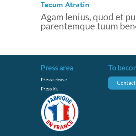
Tecum Atratin
Agam lenius, quod et p
parentemque tuum bene
Press area
To becom
Press release
Contact
Press kit