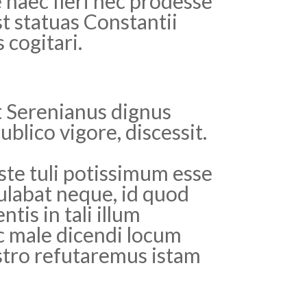
 haec fieri nec prodesse
t statuas Constantii
 cogitari.
t Serenianus dignus
lico vigore, discessit.
te tuli potissimum esse
ulabat neque, id quod
is in tali illum
nc male dicendi locum
ostro refutaremus istam