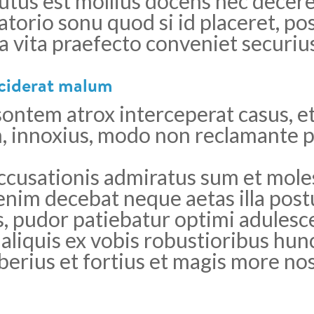
tus est mollius docens nec decere
torio sonu quod si id placeret, pos
 vita praefecto conveniet securius
ciderat malum
ontem atrox interceperat casus, e
 innoxius, modo non reclamante pub
usationis admiratus sum et moles
nim decebat neque aetas illa post
 pudor patiebatur optimi adulescent
 aliquis ex vobis robustioribus hu
iberius et fortius et magis more n