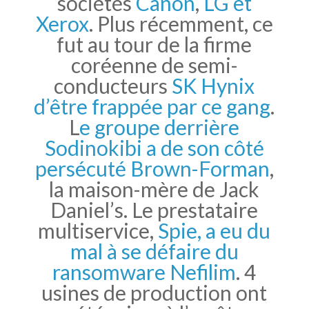
sociétés
Canon
,
LG et
Xerox
. Plus récemment, ce
fut au tour de la firme
coréenne de semi-
conducteurs
SK Hynix
d’être frappée par ce gang
.
L
e groupe derrière
Sodinokibi a de son côté
persécuté Brown-Forman
,
la maison-mère de Jack
Daniel’s. Le prestataire
multiservice,
Spie, a eu du
mal à se défaire du
ransomware Nefilim
. 4
usines de production ont