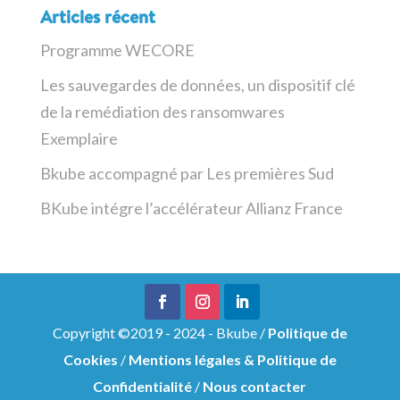
Articles récent
Programme WECORE
Les sauvegardes de données, un dispositif clé
de la remédiation des ransomwares
Exemplaire
Bkube accompagné par Les premières Sud
BKube intégre l’accélérateur Allianz France
Copyright ©2019 - 2024 - Bkube /
Politique de
Cookies
/
Mentions légales & Politique de
Confidentialité
/
Nous contacter